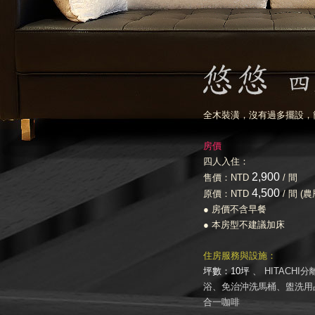
全木裝潢，沒有過多擺設，
房價
四人入住：
2,900
售價：NTD
/ 間
4,500
原價：NTD
/ 間 (
● 房價不含早餐
● 本房型不建議加床
住房服務與設施：
坪數：10坪
、 HITAC
浴、免治沖洗馬桶、盥洗用品
合一咖啡