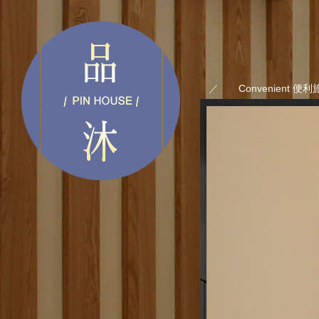
／
Convenient 便